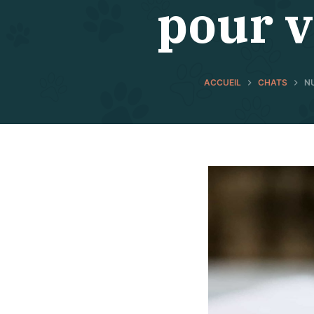
pour v
ACCUEIL
CHATS
N