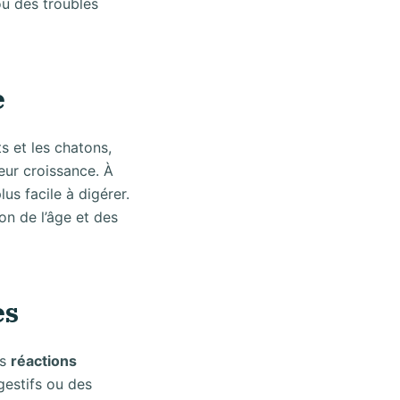
ou des troubles
e
s et les chatons,
eur croissance. À
lus facile à digérer.
on de l’âge et des
es
es
réactions
gestifs ou des