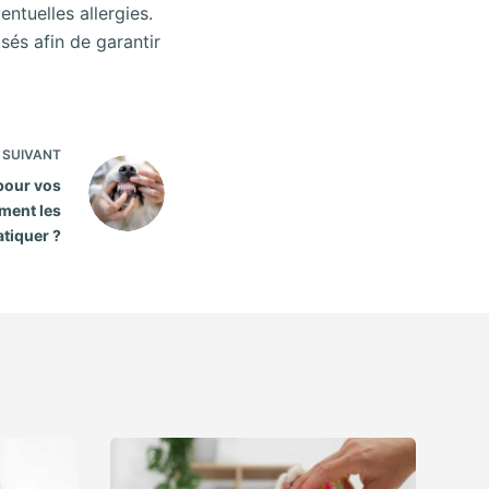
ntuelles allergies.
sés afin de garantir
SUIVANT
pour vos
ment les
atiquer ?