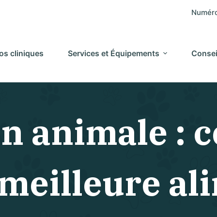
Numéro
os cliniques
Services et Équipements
Consei
on animale :
 meilleure a