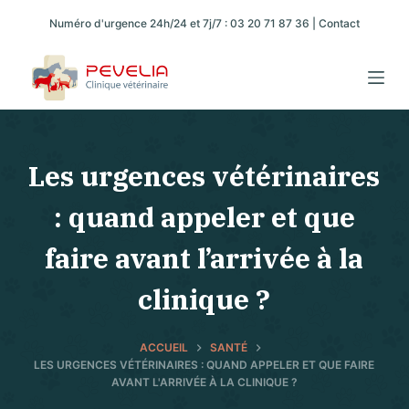
P
Numéro d'urgence 24h/24 et 7j/7 :
03 20 71 87 36
|
Contact
a
s
s
e
r
a
Les urgences vétérinaires
u
: quand appeler et que
c
o
faire avant l’arrivée à la
n
t
clinique ?
e
n
ACCUEIL
SANTÉ
u
LES URGENCES VÉTÉRINAIRES : QUAND APPELER ET QUE FAIRE
AVANT L'ARRIVÉE À LA CLINIQUE ?